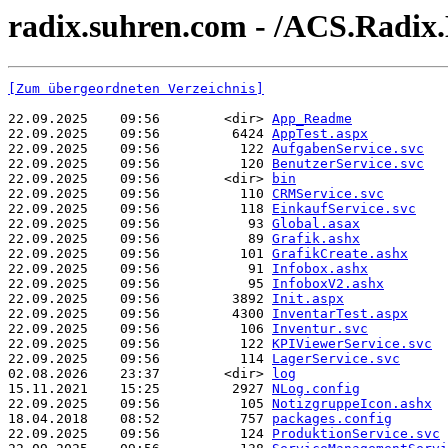
radix.suhren.com - /ACS.Radix.
[Zum übergeordneten Verzeichnis]
22.09.2025    09:56        <dir> 
App_Readme
22.09.2025    09:56         6424 
AppTest.aspx
22.09.2025    09:56          122 
AufgabenService.svc
22.09.2025    09:56          120 
BenutzerService.svc
22.09.2025    09:56        <dir> 
bin
22.09.2025    09:56          110 
CRMService.svc
22.09.2025    09:56          118 
EinkaufService.svc
22.09.2025    09:56           93 
Global.asax
22.09.2025    09:56           89 
Grafik.ashx
22.09.2025    09:56          101 
GrafikCreate.ashx
22.09.2025    09:56           91 
Infobox.ashx
22.09.2025    09:56           95 
InfoboxV2.ashx
22.09.2025    09:56         3892 
Init.aspx
22.09.2025    09:56         4300 
InventarTest.aspx
22.09.2025    09:56          106 
Inventur.svc
22.09.2025    09:56          122 
KPIViewerService.svc
22.09.2025    09:56          114 
LagerService.svc
02.08.2026    23:37        <dir> 
log
15.11.2021    15:25         2927 
NLog.config
22.09.2025    09:56          105 
NotizgruppeIcon.ashx
18.04.2018    08:52          757 
packages.config
22.09.2025    09:56          124 
ProduktionService.svc