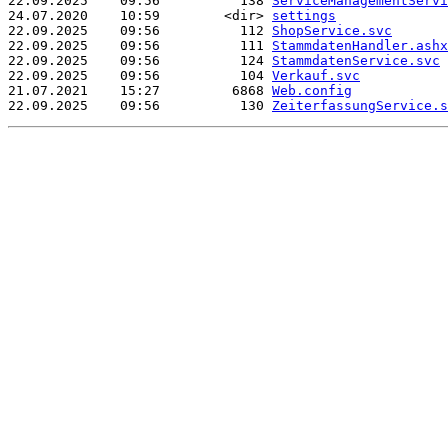
22.09.2025    09:56          138 
ServiceManagementServi
24.07.2020    10:59        <dir> 
settings
22.09.2025    09:56          112 
ShopService.svc
22.09.2025    09:56          111 
StammdatenHandler.ashx
22.09.2025    09:56          124 
StammdatenService.svc
22.09.2025    09:56          104 
Verkauf.svc
21.07.2021    15:27         6868 
Web.config
22.09.2025    09:56          130 
ZeiterfassungService.s